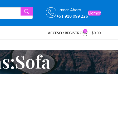
Llamar Ahora
Llamar
+51 910 099 226
0
ACCESO / REGISTRO
$
0.00
s:Sofa