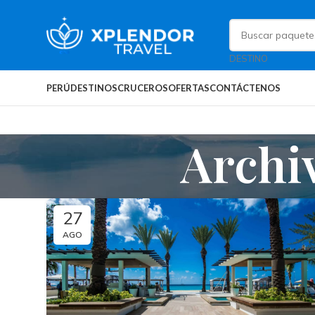
DESTINO
PERÚ
DESTINOS
CRUCEROS
OFERTAS
CONTÁCTENOS
Archi
27
AGO