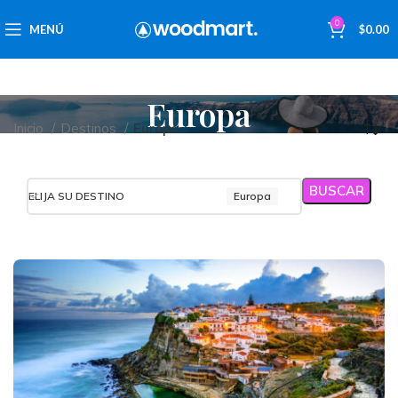
0
MENÚ
$
0.00
Europa
Inicio
Destinos
Europa
BUSCAR
ELIJA SU DESTINO
Europa